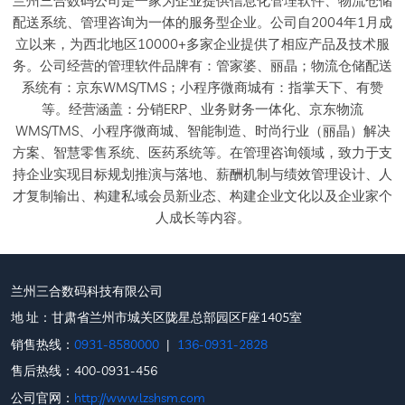
兰州三合数码公司是一家为企业提供信息化管理软件、物流仓储
配送系统、管理咨询为一体的服务型企业。公司自2004年1月成
立以来，为西北地区10000+多家企业提供了相应产品及技术服
务。公司经营的管理软件品牌有：管家婆、丽晶；物流仓储配送
系统有：京东WMS/TMS；小程序微商城有：指掌天下、有赞
等。经营涵盖：分销ERP、业务财务一体化、京东物流
WMS/TMS、小程序微商城、智能制造、时尚行业（丽晶）解决
方案、智慧零售系统、医药系统等。在管理咨询领域，致力于支
持企业实现目标规划推演与落地、薪酬机制与绩效管理设计、人
才复制输出、构建私域会员新业态、构建企业文化以及企业家个
人成长等内容。
兰州三合数码科技有限公司
地 址：甘肃省兰州市城关区陇星总部园区F座1405室
销售热线：
0931-8580000
|
136-0931-2828
售后热线：400-0931-456
公司官网：
http://www.lzshsm.com