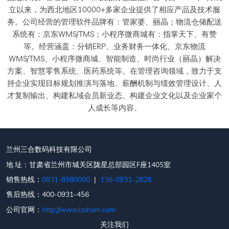
立以来，为西北地区10000+多家企业提供了相应产品及技术服
务。公司经营的管理软件品牌有：管家婆、丽晶；物流仓储配送
系统有：京东WMS/TMS；小程序微商城有：指掌天下、有赞
等。经营涵盖：分销ERP、业务财务一体化、京东物流
WMS/TMS、小程序微商城、智能制造、时尚行业（丽晶）解决
方案、智慧零售系统、医药系统等。在管理咨询领域，致力于支
持企业实现目标规划推演与落地、薪酬机制与绩效管理设计、人
才复制输出、构建私域会员新业态、构建企业文化以及企业家个
人成长等内容。
兰州三合数码科技有限公司
地 址：甘肃省兰州市城关区陇星总部园区F座1405室
销售热线：
0931-8580000
|
136-0931-2828
售后热线：400-0931-456
公司官网：
http://www.lzshsm.com
关注我们