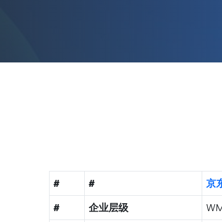
#
#
京
#
企业层级
WM